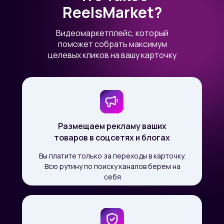
ReelsMarket?
Видеомаркетплейс, который
поможет собрать максимум
целевых кликов на вашу карточку
Размещаем рекламу ваших
товаров в соцсетях и блогах
Вы платите только за переходы в карточку.
Всю рутину по поиску каналов берем на
себя